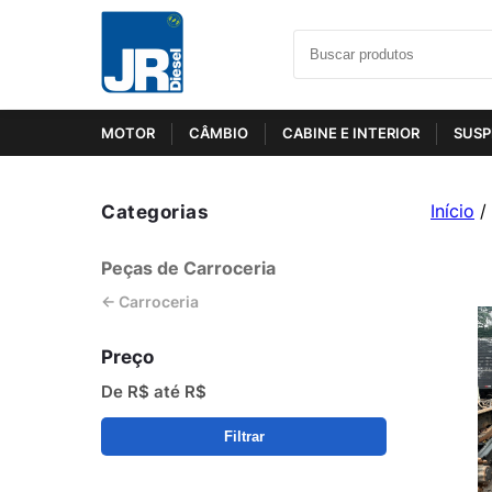
MOTOR
CÂMBIO
CABINE E INTERIOR
SUSP
Categorias
Início
/
Peças de Carroceria
← Carroceria
Preço
De R$
até R$
Filtrar