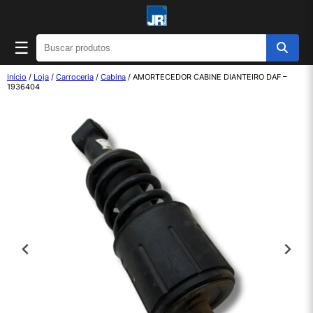
☰
Início
/
Loja
/
Carroceria
/
Cabina
/ AMORTECEDOR CABINE DIANTEIRO DAF –
1936404