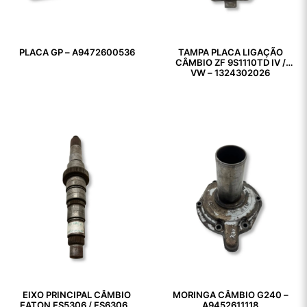
PLACA GP – A9472600536
TAMPA PLACA LIGAÇÃO
CÂMBIO ZF 9S1110TD IV /
VW – 1324302026
EIXO PRINCIPAL CÂMBIO
MORINGA CÂMBIO G240 –
EATON FS5306 / FS6306 –
A9452611118