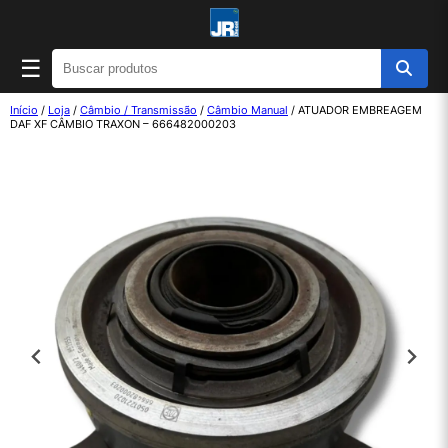
☰
Início
/
Loja
/
Câmbio / Transmissão
/
Câmbio Manual
/ ATUADOR EMBREAGEM
DAF XF CÂMBIO TRAXON – 666482000203