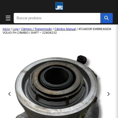
☰
Início
/
Loja
/
Câmbio / Transmissão
/
Câmbio Manual
/ ATUADOR EMBREAGEM
VOLVO FH CÂMBIO l SHIFT – 22809232