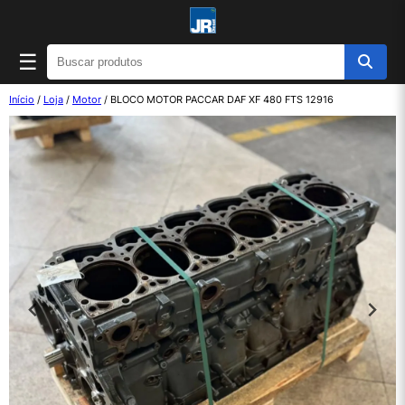
☰
Início
/
Loja
/
Motor
/ BLOCO MOTOR PACCAR DAF XF 480 FTS 12916