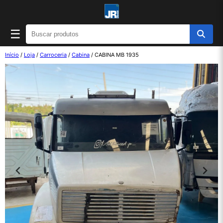
☰
Início
/
Loja
/
Carroceria
/
Cabina
/ CABINA MB 1935