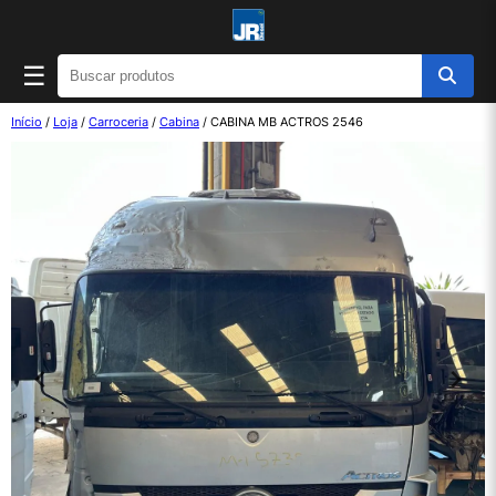
☰
Início
/
Loja
/
Carroceria
/
Cabina
/ CABINA MB ACTROS 2546