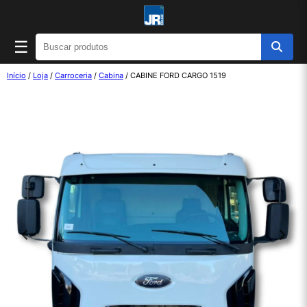
☰
Início
/
Loja
/
Carroceria
/
Cabina
/ CABINE FORD CARGO 1519