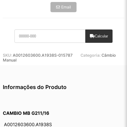
Email
Calcular
SKU:
A0012603600.A1938S-015787
Categoria:
Câmbio
Manual
Informações do Produto
CAMBIO MB G211/16
A0012603600.A1938S