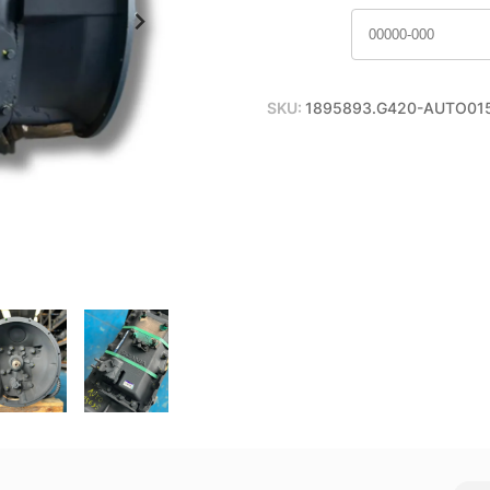
SKU:
1895893.G420-AUTO01