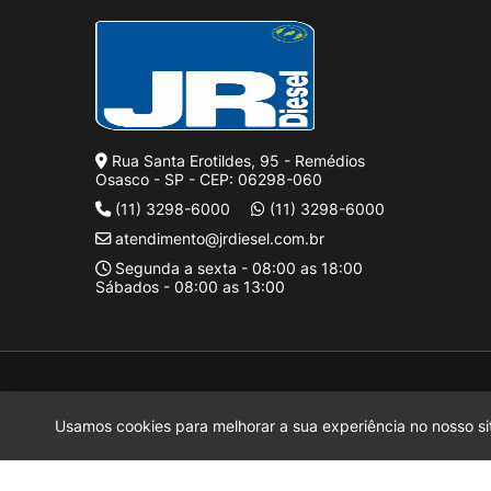
Rua Santa Erotildes, 95 - Remédios
Osasco - SP - CEP: 06298-060
(11) 3298-6000
(11) 3298-6000
atendimento@jrdiesel.com.br
Segunda a sexta - 08:00 as 18:00
Sábados - 08:00 as 13:00
J Rufinus Diesel LTDA.
2026 CREATED BY
Motora
J Rufinus Diesel LTDA.
é uma empresa inscrita no CNPJ
38.936.787/0
Usamos cookies para melhorar a sua experiência no nosso sit