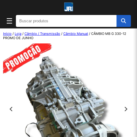
☰
Início
/
Loja
/
Câmbio / Transmissão
/
Câmbio Manual
/ CÂMBIO MB G 330-12
PROMO DE JUNHO