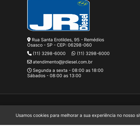
Rua Santa Erotildes, 95 - Remédios
Osasco - SP - CEP: 06298-060
(11) 3298-6000
(11) 3298-6000
atendimento@jrdiesel.com.br
Segunda a sexta - 08:00 as 18:00
Sábados - 08:00 as 13:00
J Rufinus Diesel LTDA.
2026 CREATED BY
Motora
J Rufinus Diesel LTDA.
é uma empresa inscrita no CNPJ
38.936.787/0
Usamos cookies para melhorar a sua experiência no nosso sit