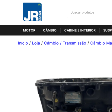
MOTOR
CÂMBIO
CABINE E INTERIOR
SUSP
Início
/
Loja
/
Câmbio / Transmissão
/
Câmbio Ma