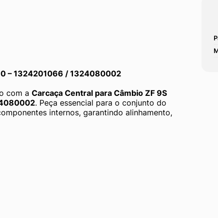
P
M
310 – 1324201066 / 1324080002
o com a 
Carcaça Central para Câmbio ZF 9S 
324080002
. Peça essencial para o conjunto do 
componentes internos, garantindo alinhamento, 