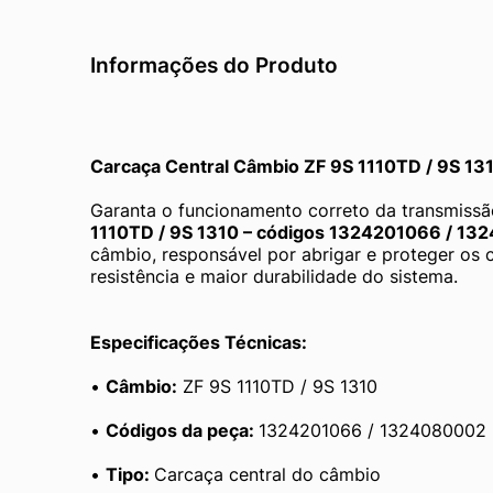
Informações do Produto
Carcaça Central Câmbio ZF 9S 1110TD / 9S 1
Garanta o funcionamento correto da transmissã
1110TD / 9S 1310 – códigos 1324201066 / 1
câmbio, responsável por abrigar e proteger os 
resistência e maior durabilidade do sistema.
Especificações Técnicas:
• 
Câmbio:
 ZF 9S 1110TD / 9S 1310
• 
Códigos da peça: 
1324201066 / 1324080002
• 
Tipo: 
Carcaça central do câmbio