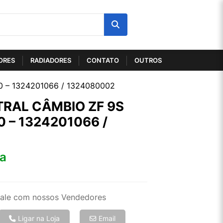
ORES
RADIADORES
CONTATO
OUTROS
0 – 1324201066 / 1324080002
RAL CÂMBIO ZF 9S
0 – 1324201066 /
ta
ale com nossos Vendedores
Ligar na Loja
Email