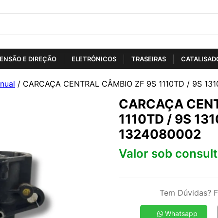
ENSÃO E DIREÇÃO
ELETRÔNICOS
TRASEIRAS
CATALISAD
nual
/ CARCAÇA CENTRAL CÂMBIO ZF 9S 1110TD / 9S 131
CARCAÇA CENT
1110TD / 9S 131
1324080002
Valor sob consul
Tem Dúvidas? F
Whatsapp