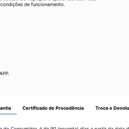
s condições de funcionamento.
APP.
antia
Certificado de Procedência
Troca e Devol
a do Consumidor, é de 90 (noventa) dias a partir da data 