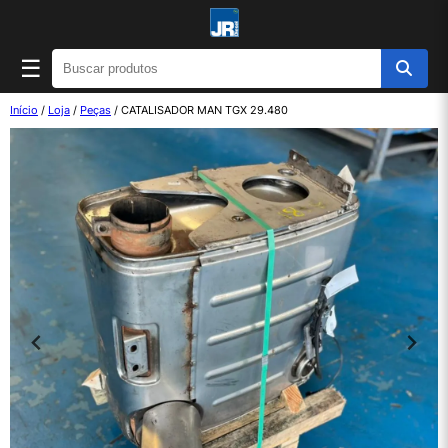
☰
Início
/
Loja
/
Peças
/ CATALISADOR MAN TGX 29.480