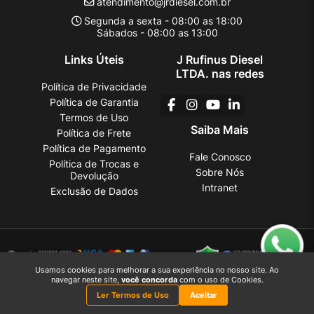
atendimento@jrdiesel.com.br
Segunda a sexta - 08:00 as 18:00
Sábados - 08:00 as 13:00
Links Úteis
J Rufinus Diesel
LTDA. nas redes
Política de Privacidade
Política de Garantia
Termos de Uso
Saiba Mais
Política de Frete
Política de Pagamento
Fale Conosco
Política de Trocas e
Sobre Nós
Devolução
Intranet
Exclusão de Dados
Usamos cookies para melhorar a sua experiência no nosso site. Ao
navegar neste site,
você concorda
com o uso de Cookies.
J Rufinus Diesel LTDA.
2026 CREATED BY
Motora
Ler Termos de Uso
Aceitar
J Rufinus Diesel LTDA.
é uma empresa inscrita no CNPJ
38.936.787/0001-70