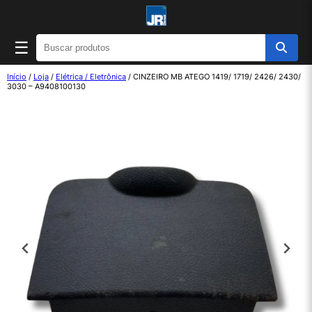
☰
Início
/
Loja
/
Elétrica / Eletrônica
/ CINZEIRO MB ATEGO 1419/ 1719/ 2426/ 2430/
3030 – A9408100130