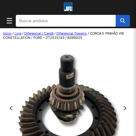
☰
Início
/
Loja
/
Diferencial / Cardã
/
Diferencial Traseiro
/ COROA E PINHÃO VW
CONSTELLATION / FORD – 2T2525143 / B399025