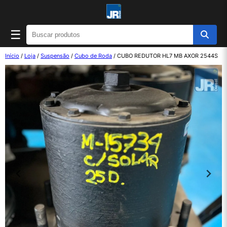
☰
Início
/
Loja
/
Suspensão
/
Cubo de Roda
/ CUBO REDUTOR HL7 MB AXOR 2544S