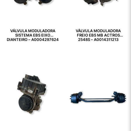
VÁLVULA MODULADORA
VÀLVULA MODULADORA
SISTEMA EBS EIXO
FREIO EBS MB ACTROS
DIANTEIRO – A0004297624
2548S – A0014311213