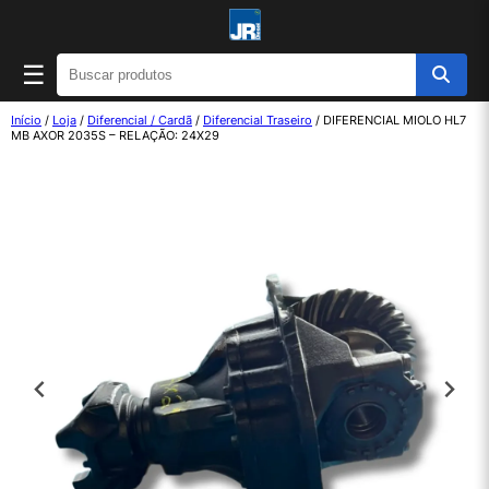
☰
Início
/
Loja
/
Diferencial / Cardã
/
Diferencial Traseiro
/ DIFERENCIAL MIOLO HL7
MB AXOR 2035S – RELAÇÃO: 24X29