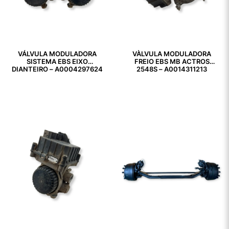
VÁLVULA MODULADORA
VÀLVULA MODULADORA
SISTEMA EBS EIXO
FREIO EBS MB ACTROS
DIANTEIRO – A0004297624
2548S – A0014311213