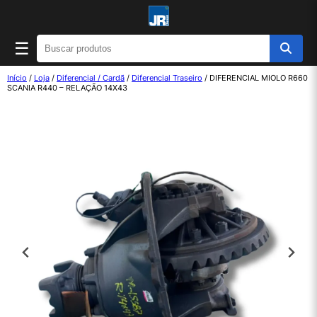
☰
Início
/
Loja
/
Diferencial / Cardã
/
Diferencial Traseiro
/ DIFERENCIAL MIOLO R660
SCANIA R440 – RELAÇÃO 14X43