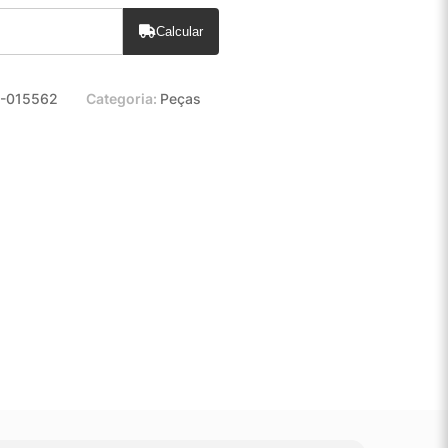
Calcular
-015562
Categoria:
Peças