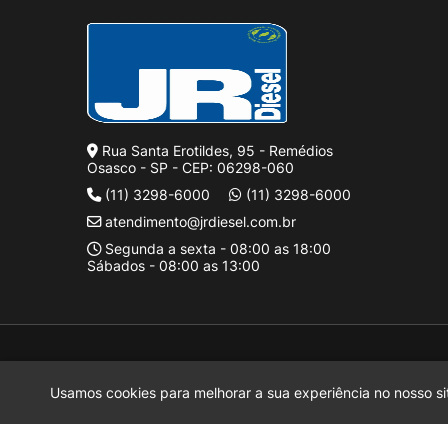
Rua Santa Erotildes, 95 - Remédios
Osasco - SP - CEP: 06298-060
(11) 3298-6000
(11) 3298-6000
atendimento@jrdiesel.com.br
Segunda a sexta - 08:00 as 18:00
Sábados - 08:00 as 13:00
J Rufinus Diesel LTDA.
2026 CREATED BY
Motora
J Rufinus Diesel LTDA.
é uma empresa inscrita no CNPJ
38.936.787/0
Usamos cookies para melhorar a sua experiência no nosso sit