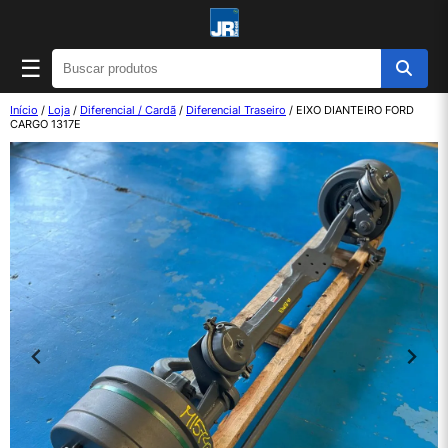
☰
Início
/
Loja
/
Diferencial / Cardã
/
Diferencial Traseiro
/ EIXO DIANTEIRO FORD
CARGO 1317E