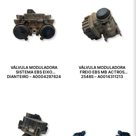
VÁLVULA MODULADORA
VÀLVULA MODULADORA
SISTEMA EBS EIXO
FREIO EBS MB ACTROS
DIANTEIRO – A0004297624
2548S – A0014311213