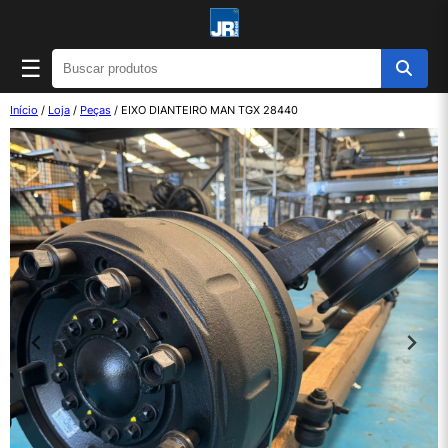
☰
Início
/
Loja
/
Peças
/ EIXO DIANTEIRO MAN TGX 28440