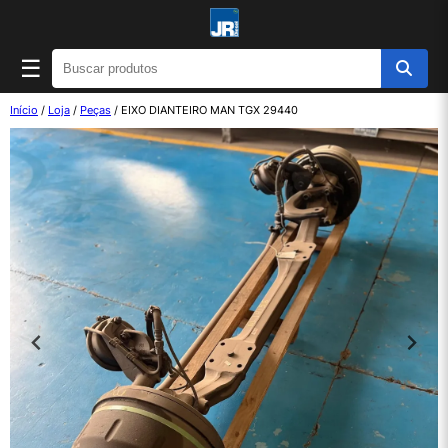
☰
Início
/
Loja
/
Peças
/ EIXO DIANTEIRO MAN TGX 29440