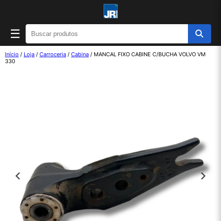
☰
Início
/
Loja
/
Carroceria
/
Cabina
/ MANCAL FIXO CABINE C/BUCHA VOLVO VM
330