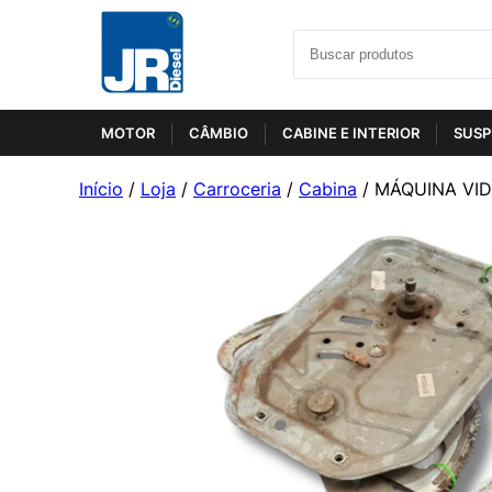
MOTOR
CÂMBIO
CABINE E INTERIOR
SUSP
Início
/
Loja
/
Carroceria
/
Cabina
/ MÁQUINA VI