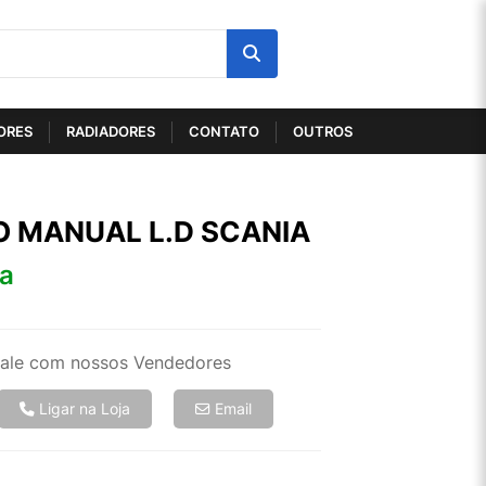
ORES
RADIADORES
CONTATO
OUTROS
O MANUAL L.D SCANIA
ta
ale com nossos Vendedores
Ligar na Loja
Email