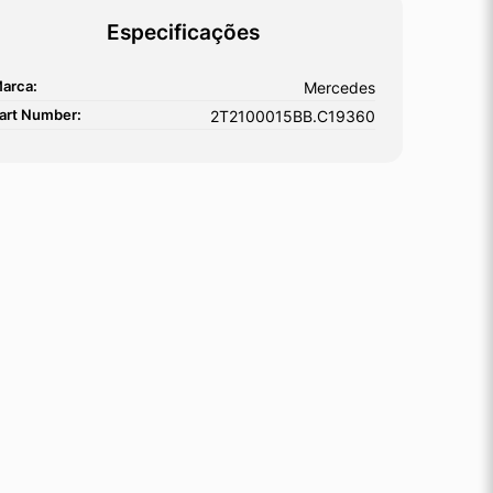
Especificações
arca:
Mercedes
art Number:
2T2100015BB.C19360