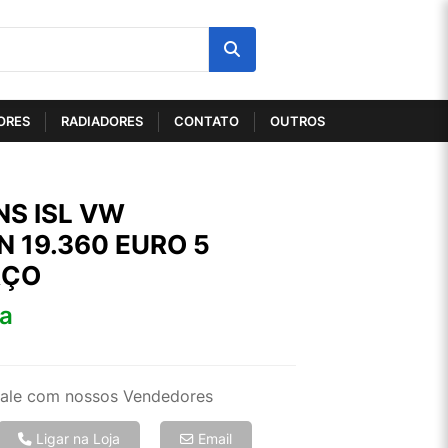
ORES
RADIADORES
CONTATO
OUTROS
S ISL VW
 19.360 EURO 5
RÇO
ta
ale com nossos Vendedores
Ligar na Loja
Email