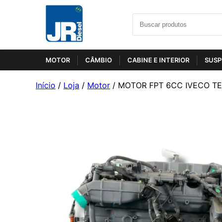
MOTOR
CÂMBIO
CABINE E INTERIOR
SUSP
Início
/
Loja
/
Motor
/ MOTOR FPT 6CC IVECO T