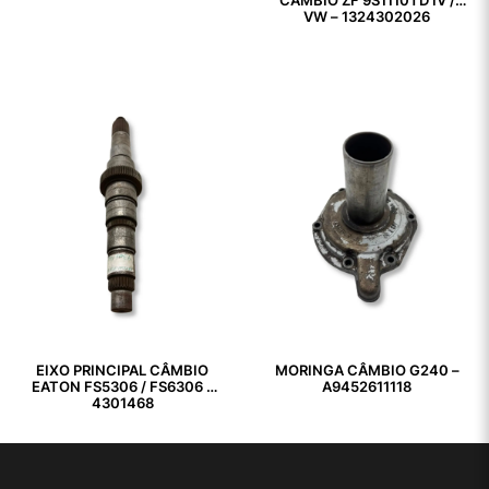
CÂMBIO ZF 9S1110TD IV /
VW – 1324302026
EIXO PRINCIPAL CÂMBIO
MORINGA CÂMBIO G240 –
EATON FS5306 / FS6306 –
A9452611118
4301468