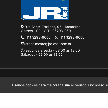
Rua Santa Erotildes, 95 - Remédios
Osasco - SP - CEP: 06298-060
(11) 3298-6000
(11) 3298-6000
atendimento@jrdiesel.com.br
Segunda a sexta - 08:00 as 18:00
Sábados - 08:00 as 13:00
J Rufinus Diesel LTDA.
2026 CREATED BY
Motora
J Rufinus Diesel LTDA.
é uma empresa inscrita no CNPJ
38.936.787/0
Usamos cookies para melhorar a sua experiência no nosso sit