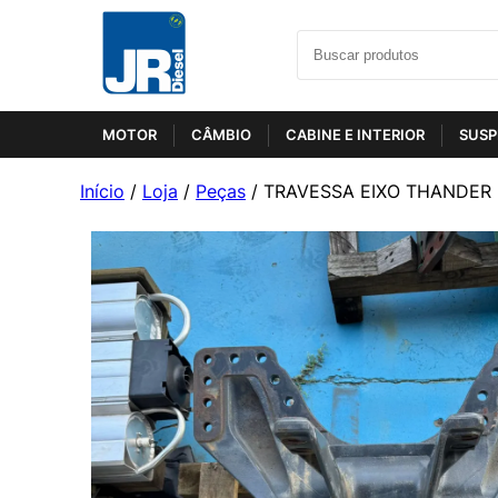
MOTOR
CÂMBIO
CABINE E INTERIOR
SUSP
Início
/
Loja
/
Peças
/ TRAVESSA EIXO THANDER