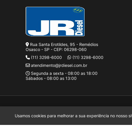
Rua Santa Erotildes, 95 - Remédios
Osasco - SP - CEP: 06298-060
(11) 3298-6000
(11) 3298-6000
atendimento@jrdiesel.com.br
Segunda a sexta - 08:00 as 18:00
Sábados - 08:00 as 13:00
J Rufinus Diesel LTDA.
2026 CREATED BY
Motora
J Rufinus Diesel LTDA.
é uma empresa inscrita no CNPJ
38.936.787/0
Usamos cookies para melhorar a sua experiência no nosso sit