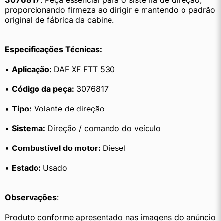
3076817
. Peça essencial para o sistema de direção, 
proporcionando firmeza ao dirigir e mantendo o padrão 
original de fábrica da cabine.
Especificações Técnicas:
• 
Aplicação: 
DAF XF FTT 530
• 
Código da peça:
 3076817
• 
Tipo:
 Volante de direção
• 
Sistema: 
Direção / comando do veículo
• 
Combustível do motor: 
Diesel
• 
Estado: 
Usado
Observações
:
Produto conforme apresentado nas imagens do anúncio