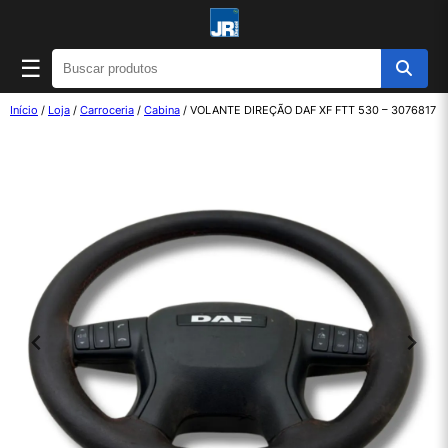
☰
Início
/
Loja
/
Carroceria
/
Cabina
/ VOLANTE DIREÇÃO DAF XF FTT 530 – 3076817