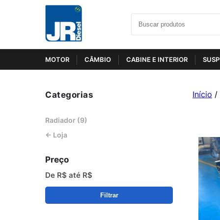
MOTOR
CÂMBIO
CABINE E INTERIOR
SUSP
Categorias
Início
/
Radiador (9)
← Loja
Preço
De R$
até R$
Filtrar