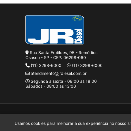
Rua Santa Erotildes, 95 - Remédios
Osasco - SP - CEP: 06298-060
(11) 3298-6000
(11) 3298-6000
atendimento@jrdiesel.com.br
Segunda a sexta - 08:00 as 18:00
Sábados - 08:00 as 13:00
J Rufinus Diesel LTDA.
2026 CREATED BY
Motora
J Rufinus Diesel LTDA.
é uma empresa inscrita no CNPJ
38.936.787/0
Usamos cookies para melhorar a sua experiência no nosso sit