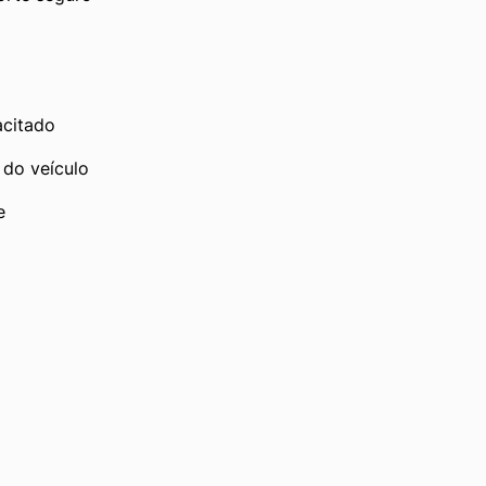
acitado
 do veículo
e