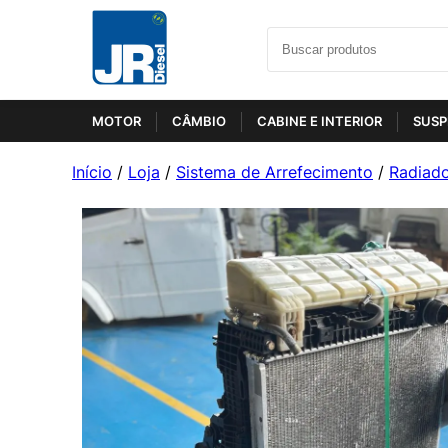
MOTOR
CÂMBIO
CABINE E INTERIOR
SUSP
Início
/
Loja
/
Sistema de Arrefecimento
/
Radiad