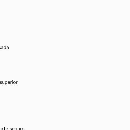
sada
superior
orte seguro