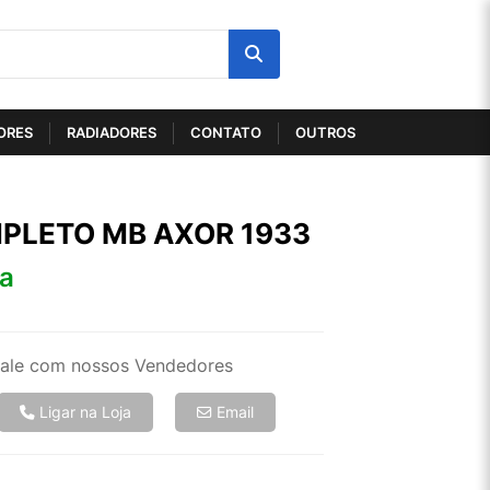
ORES
RADIADORES
CONTATO
OUTROS
PLETO MB AXOR 1933
ta
ale com nossos Vendedores
Ligar na Loja
Email