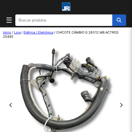
☰
Início
/
Loja
/
Elétrica / Eletrônica
/ CHICOTE CÂMBIO G 281/12 MB ACTROS
2544S