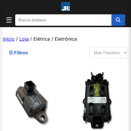
☰
Início
/
Loja
/ Elétrica / Eletrônica
☰ Filtros