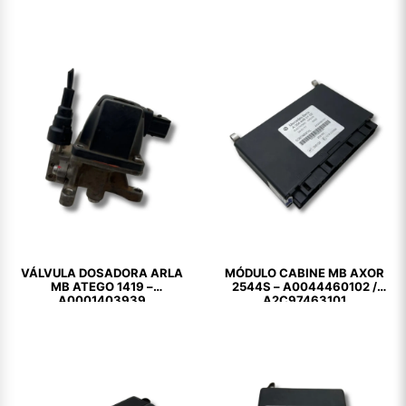
VÁLVULA DOSADORA ARLA
MÓDULO CABINE MB AXOR
MB ATEGO 1419 –
2544S – A0044460102 /
A0001403939
A2C97463101