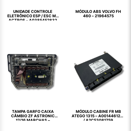
UNIDADE CONTROLE
MÓDULO ABS VOLVO FH
ELETRÔNICO ESP / ESC MB
460 – 21964575
ACTROS – A0385452832
TAMPA GARFO CAIXA
MÓDULO CABINE FR MB
CÂMBIO ZF ASTRONIC
ATEGO 1315 – A0014461202
12/16 MARCHAS –
/ A2C53081759
6009274088