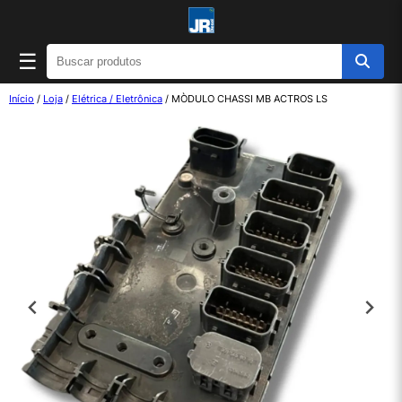
☰
Início
/
Loja
/
Elétrica / Eletrônica
/ MÒDULO CHASSI MB ACTROS LS