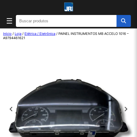
☰
Início
/
Loja
/
Elétrica / Eletrônica
/ PAINEL INSTRUMENTOS MB ACCELO 1016 –
A9794461621