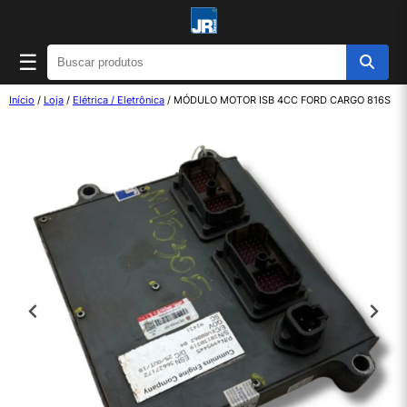
☰
Início
/
Loja
/
Elétrica / Eletrônica
/ MÓDULO MOTOR ISB 4CC FORD CARGO 816S