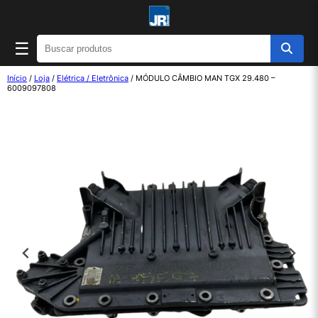
☰
Início
/
Loja
/
Elétrica / Eletrônica
/ MÓDULO CÂMBIO MAN TGX 29.480 –
6009097808