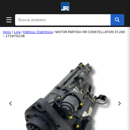
☰
Início
/
Loja
/
Elétrica / Eletrônica
/ MOTOR PARTIDA VW CONSTELLATION 31.280
– 2T2911023B